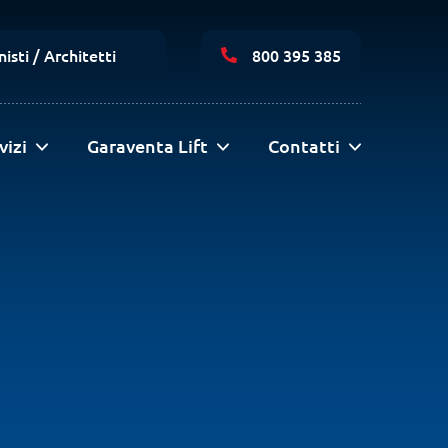
Navigazione
secondaria
isti / Architetti
800 395 385
vizi
Garaventa Lift
Contatti