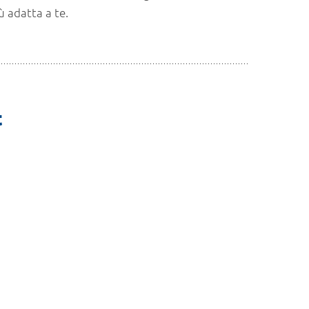
ù adatta a te.
t