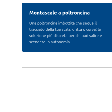
Montascale a poltroncina
Una poltroncina imbottita che segue il
tracciato della tua scala, dritta o curva: la
soluzione più discreta per chi può salire e
scendere in autonomia.