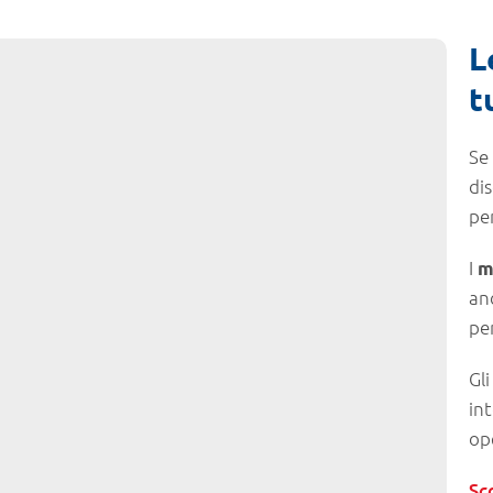
L
t
Se
dis
per
I
m
an
per
Gl
in
op
Sco