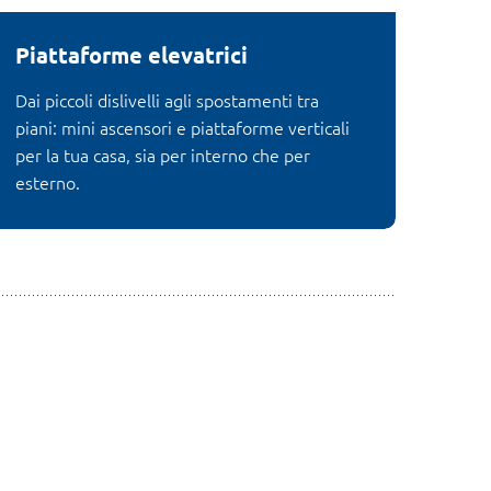
Piattaforme elevatrici
Dai piccoli dislivelli agli spostamenti tra
piani: mini ascensori e piattaforme verticali
per la tua casa, sia per interno che per
esterno.