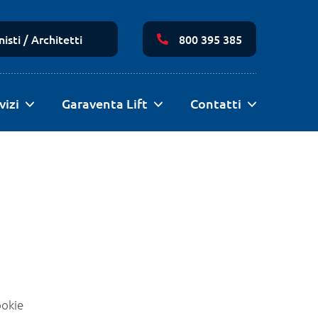
Navigazione
secondaria
isti / Architetti
800 395 385
vizi
Garaventa Lift
Contatti
ookie