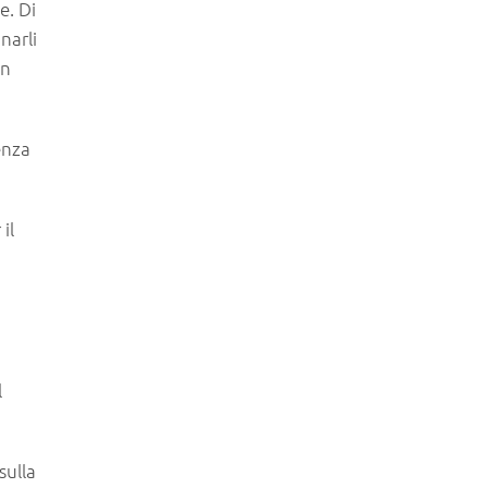
e. Di
narli
in
enza
il
l
sulla