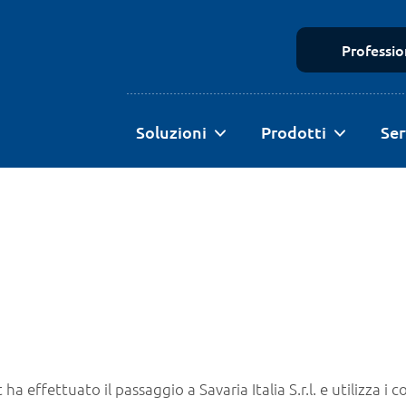
Profession
Soluzioni
Prodotti
Ser
ha effettuato il passaggio a Savaria Italia S.r.l. e utilizza i c