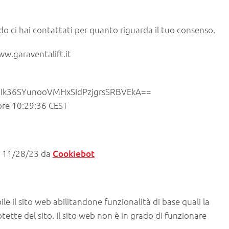
ndo ci hai contattati per quanto riguarda il tuo consenso.
www.garaventalift.it
BIk36SYunooVMHxSIdPzjgrsSRBVEkA==
 ore 10:29:36 CEST
il 11/28/23 da
Cookiebot
le il sito web abilitandone funzionalità di base quali la
tette del sito. Il sito web non è in grado di funzionare