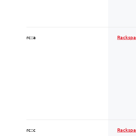
rc::a
Rackspa
rc::c
Rackspa