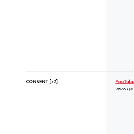
CONSENT [x2]
YouTub
www.gara