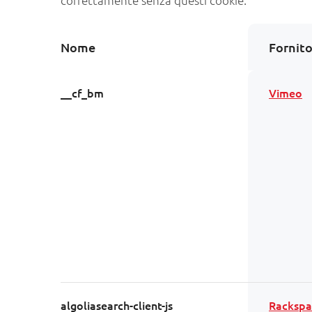
correttamente senza questi cookie.
Nome
Fornit
__cf_bm
Vimeo
algoliasearch-client-js
Rackspa