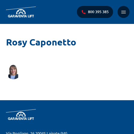
800 395 385
Menu
princi
Ti
Rosy Caponetto
trovi
qui:
Via Pogliano, 26
20045 Lainate (MI)