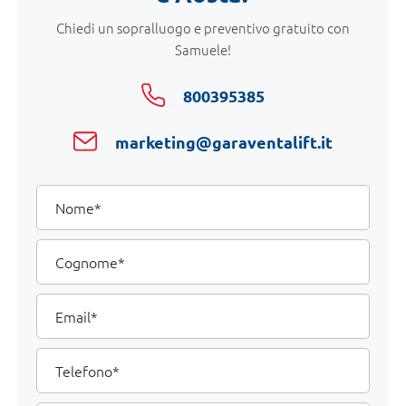
Chiedi un sopralluogo e preventivo gratuito con
Samuele!
800395385
marketing@garaventalift.it
I
Nome
tuoi
dati
Cognome
Email
Telefono