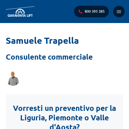
800 395 385
Menu
princi
Ti
Samuele Trapella
trovi
qui:
Consulente commerciale
Vorresti un preventivo per la
Liguria, Piemonte o Valle
d'Aosta?