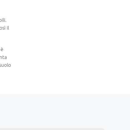
ili.
sì il
 è
enta
 suolo