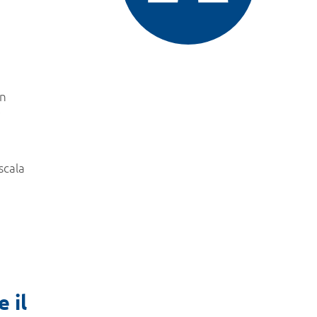
In
ì
scala
 il