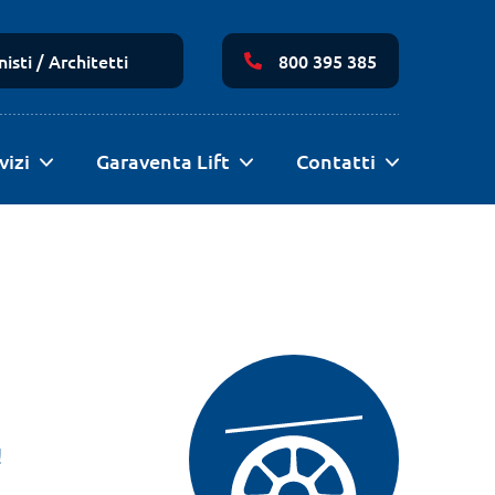
Navigazione
secondaria
isti / Architetti
800 395 385
vizi
Garaventa Lift
Contatti
!