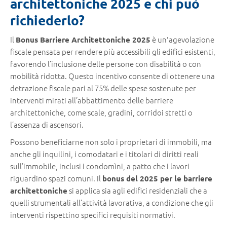
architettoniche 2025 e chi può
richiederlo?
Il
è un'agevolazione
Bonus Barriere Architettoniche 2025
fiscale pensata per rendere più accessibili gli edifici esistenti,
favorendo l’inclusione delle persone con disabilità o con
mobilità ridotta. Questo incentivo consente di ottenere una
detrazione fiscale pari al 75% delle spese sostenute per
interventi mirati all’abbattimento delle barriere
architettoniche, come scale, gradini, corridoi stretti o
l’assenza di ascensori.
Possono beneficiarne non solo i proprietari di immobili, ma
anche gli inquilini, i comodatari e i titolari di diritti reali
sull’immobile, inclusi i condomìni, a patto che i lavori
riguardino spazi comuni. Il
bonus del 2025 per le barriere
si applica sia agli edifici residenziali che a
architettoniche
quelli strumentali all’attività lavorativa, a condizione che gli
interventi rispettino specifici requisiti normativi.