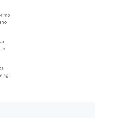
primo
iano
zza
llo
ta
e agli