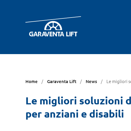
Ti
Le migliori 
Home
Garaventa Lift
News
trovi
qui:
Le migliori soluzioni
per anziani e disabili