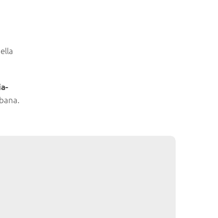
ella
ia-
rbana.