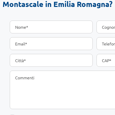
Montascale in Emilia Romagna?
I
Nome
Cognome
tuoi
dati
Email
Telefono
Città
CAP
Commenti