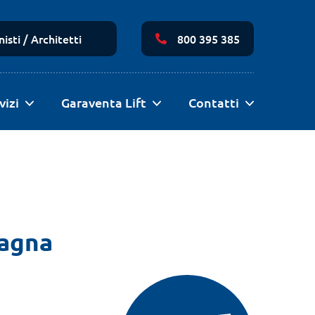
Navigazione
secondaria
isti / Architetti
800 395 385
vizi
Garaventa Lift
Contatti
magna