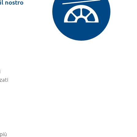
il nostro
i
zati
 più