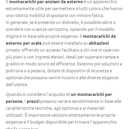
Il
è un apparecchio
montacarichi per anziani da esterno
estremamente utile per permettere a tutti coloro che hanno
una ridotta mobilità di spostarsi con minore fatica.
In generale, se è presente un dislivello, è possibile salire o
scendere con o senza carrozzina, optando per il modello
migliore in base alle proprie esigenze. Il
montacarichi da
può essere installato su
esterno per scale
abitazioni
private, offrendo un accesso facilitato a chi vive in case con
più piani o con ingressi elevati, ideali per superare rampe e
gradini in modo sicuro ed efficiente. Esistono poi soluzioni a
poltrona o a pedana, dotate di dispositivi di sicurezza e
optional che possono venire incontro alle diverse esigenze
dell’utente.
Quando si considera l'acquisto di
un montacarichi per
, i
possono variare sensibilmente in base alle
persone
prezzi
caratteristiche tecniche, agli optional e ai materiali
utilizzati. È importante valutare attentamente le proprie
esigenze e il budget disponibile per trovare l'apparecchio
che fa a caso tuo.