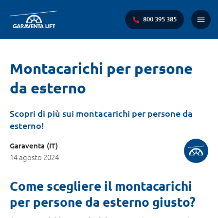
800 395 385
Menu
princi
Ti
Montacarichi per persone
trovi
da esterno
qui:
Scopri di più sui montacarichi per persone da
esterno!
Garaventa (IT)
14 agosto 2024
Come scegliere il montacarichi
per persone da esterno giusto?