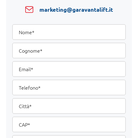
marketing@garavantalift.it
I
Nome
tuoi
dati
Cognome
Email
Telefono
Città
CAP
Commenti