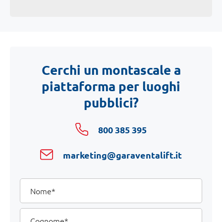
Cerchi un montascale a
piattaforma per luoghi
pubblici?
800 385 395
marketing@garaventalift.it
I
Nome
tuoi
dati
Cognome