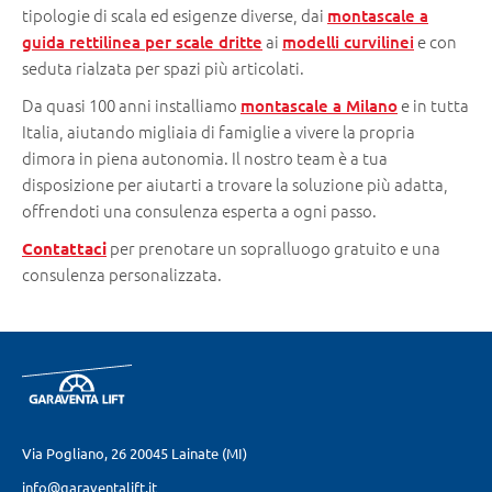
tipologie di scala ed esigenze diverse, dai
montascale a
ai
e con
guida rettilinea per scale dritte
modelli curvilinei
seduta rialzata per spazi più articolati.
Da quasi 100 anni installiamo
e in tutta
montascale a Milano
Italia, aiutando migliaia di famiglie a vivere la propria
dimora in piena autonomia. Il nostro team è a tua
disposizione per aiutarti a trovare la soluzione più adatta,
offrendoti una consulenza esperta a ogni passo.
per prenotare un sopralluogo gratuito e una
Contattaci
consulenza personalizzata.
Via Pogliano, 26
20045 Lainate (MI)
info@garaventalift.it