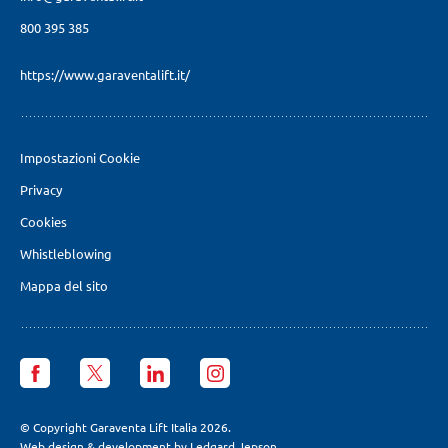
800 395 385
https://www.garaventalift.it/
Impostazioni Cookie
Privacy
Cookies
Whistleblowing
Mappa del sito
Garaventa
Garaventa
Garaventa
Garaventa
Lift
Lift
Lift
Lift
Italia
Italia
Italia
Italia
facebook
X
LinkedIn
Instagram
© Copyright Garaventa Lift Italia 2026.
page
page
page
page
Web design & development by Ledgard Jepson