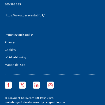
800 395 385
https://www.garaventalift.it/
Impostazioni Cookie
Privacy
Cookies
Whistleblowing
Mappa del sito
Garaventa
Garaventa
Garaventa
Garaventa
Lift
Lift
Lift
Lift
Italia
Italia
Italia
Italia
facebook
X
LinkedIn
Instagram
© Copyright Garaventa Lift Italia 2026.
page
page
page
page
Web design & development by Ledgard Jepson