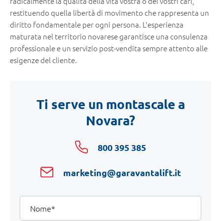
radicalmente la qualità della vita vostra o dei vostri cari,
restituendo quella libertà di movimento che rappresenta un
diritto fondamentale per ogni persona. L'esperienza
maturata nel territorio novarese garantisce una consulenza
professionale e un servizio post-vendita sempre attento alle
esigenze del cliente.
Ti serve un montascale a
Novara?
800 395 385
marketing@garavantalift.it
I
Nome
tuoi
dati