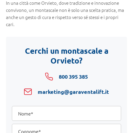
In una città come Orvieto, dove tradizione e innovazione
convivono, un montascale non è solo una scelta pratica, ma
anche un gesto di cura e rispetto verso sé stessi e i propri
cari.
Cerchi un montascale a
Orvieto?
800 395 385
marketing@garaventalift.it
I
Nome
tuoi
dati
Cognome