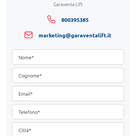
Garaventa Lift
800395385
marketing@garaventalift.it
I
Nome
tuoi
dati
Cognome
Email
Telefono
Città