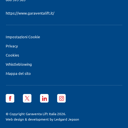
https://www.garaventalift.it/
Impostazioni Cookie
Privacy
Cookies
Whistleblowing
Mappa del sito
Garaventa
Garaventa
Garaventa
Garaventa
Lift
Lift
Lift
Lift
Italia
Italia
Italia
Italia
facebook
X
LinkedIn
Instagram
© Copyright Garaventa Lift Italia 2026.
page
page
page
page
Web design & development by Ledgard Jepson