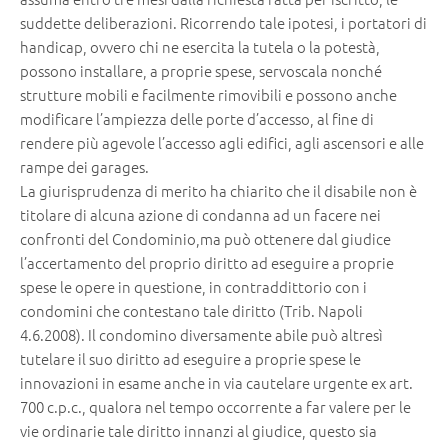
suddette deliberazioni. Ricorrendo tale ipotesi, i portatori di
handicap, ovvero chi ne esercita la tutela o la potestà,
possono installare, a proprie spese, servoscala nonché
strutture mobili e facilmente rimovibili e possono anche
modificare l’ampiezza delle porte d’accesso, al fine di
rendere più agevole l’accesso agli edifici, agli ascensori e alle
rampe dei garages.
La giurisprudenza di merito ha chiarito che il disabile non è
titolare di alcuna azione di condanna ad un facere nei
confronti del Condominio,ma può ottenere dal giudice
l’accertamento del proprio diritto ad eseguire a proprie
spese le opere in questione, in contraddittorio con i
condomini che contestano tale diritto (Trib. Napoli
4.6.2008). Il condomino diversamente abile può altresì
tutelare il suo diritto ad eseguire a proprie spese le
innovazioni in esame anche in via cautelare urgente ex art.
700 c.p.c., qualora nel tempo occorrente a far valere per le
vie ordinarie tale diritto innanzi al giudice, questo sia