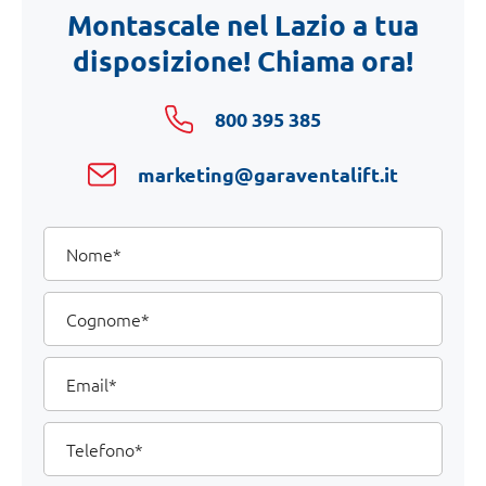
Montascale nel Lazio a tua
disposizione! Chiama ora!
800 395 385
marketing@garaventalift.it
I
Nome
tuoi
dati
Cognome
Email
Telefono