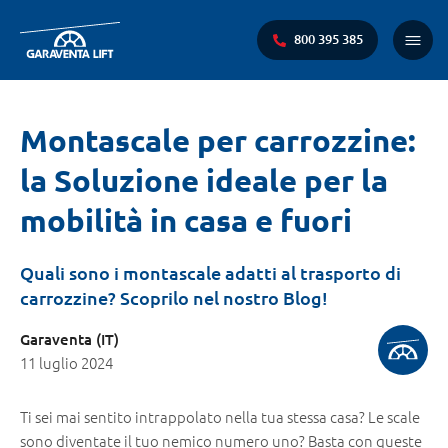
800 395 385
Menu
princi
Ti
Montascale per carrozzine:
trovi
la Soluzione ideale per la
qui:
mobilità in casa e fuori
Quali sono i montascale adatti al trasporto di
carrozzine? Scoprilo nel nostro Blog!
Garaventa (IT)
11 luglio 2024
Ti sei mai sentito intrappolato nella tua stessa casa? Le scale
sono diventate il tuo nemico numero uno? Basta con queste