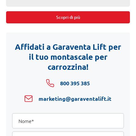
Scopri di più
Affidati a Garaventa Lift per
il tuo montascale per
carrozzina!
800 395 385
marketing@garaventalift.it
I
Nome
tuoi
dati
Cognome