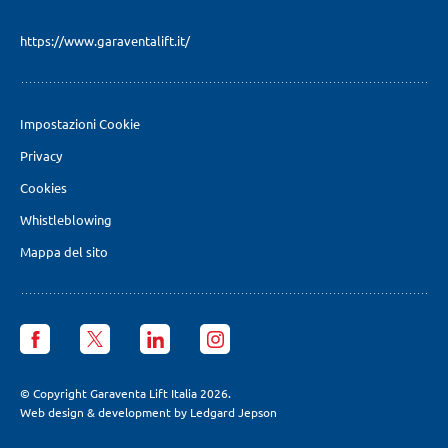
https://www.garaventalift.it/
Impostazioni Cookie
Privacy
Cookies
Whistleblowing
Mappa del sito
Garaventa
Garaventa
Garaventa
Garaventa
Lift
Lift
Lift
Lift
Italia
Italia
Italia
Italia
facebook
X
LinkedIn
Instagram
© Copyright Garaventa Lift Italia 2026.
page
page
page
page
Web design & development by Ledgard Jepson