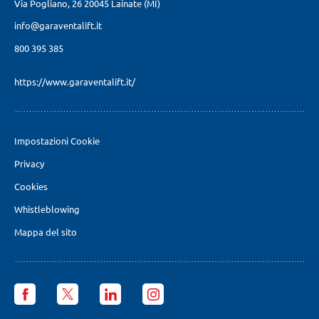
Via Pogliano, 26
20045 Lainate (MI)
info@garaventalift.it
800 395 385
https://www.garaventalift.it/
Impostazioni Cookie
Privacy
Cookies
Whistleblowing
Mappa del sito
Garaventa
Garaventa
Garaventa
Garaventa
Lift
Lift
Lift
Lift
Italia
Italia
Italia
Italia