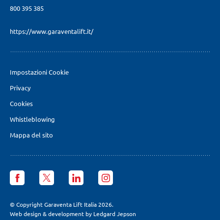
800 395 385
https://www.garaventalift.it/
Impostazioni Cookie
Privacy
Cookies
Whistleblowing
Mappa del sito
Garaventa
Garaventa
Garaventa
Garaventa
Lift
Lift
Lift
Lift
Italia
Italia
Italia
Italia
facebook
X
LinkedIn
Instagram
© Copyright Garaventa Lift Italia 2026.
page
page
page
page
Web design & development by Ledgard Jepson