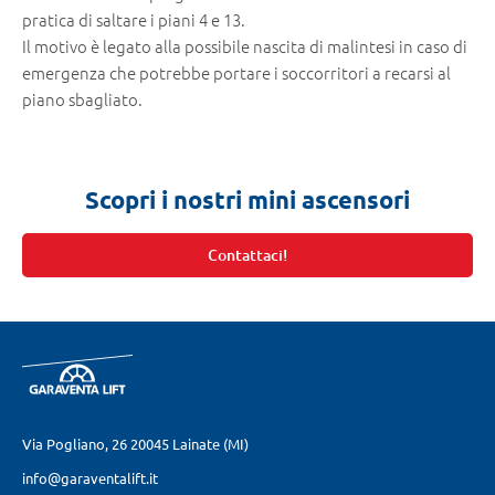
pratica di saltare i piani 4 e 13.
Il motivo è legato alla possibile nascita di malintesi in caso di
emergenza che potrebbe portare i soccorritori a recarsi al
piano sbagliato.
Scopri i nostri mini ascensori
Contattaci!
Via Pogliano, 26
20045 Lainate (MI)
info@garaventalift.it