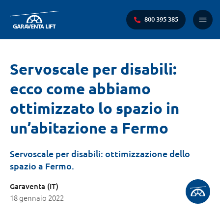
800 395 385
Menu
princi
Ti
Servoscale per disabili:
trovi
ecco come abbiamo
qui:
ottimizzato lo spazio in
un’abitazione a Fermo
Servoscale per disabili: ottimizzazione dello
spazio a Fermo.
Garaventa (IT)
18 gennaio 2022