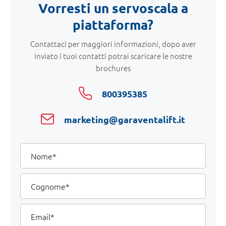
Vorresti un servoscala a
piattaforma?
Contattaci per maggiori informazioni, dopo aver
inviato i tuoi contatti potrai scaricare le nostre
brochures
800395385
marketing@garaventalift.it
I
Nome
tuoi
dati
Cognome
Email