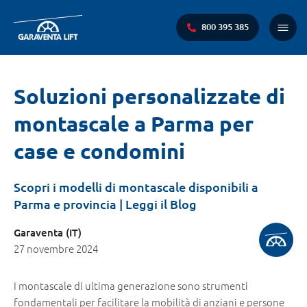
800 395 385
Menu
princi
Ti
Soluzioni personalizzate di
trovi
montascale a Parma per
qui:
case e condomini
Scopri i modelli di montascale disponibili a
Parma e provincia | Leggi il Blog
Garaventa (IT)
27 novembre 2024
I montascale di ultima generazione sono strumenti
fondamentali per facilitare la mobilità di anziani e persone