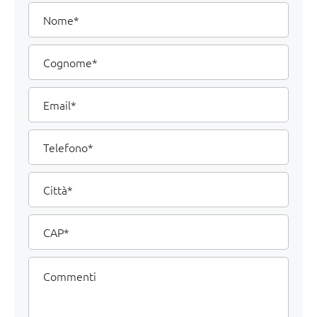
I
Nome
tuoi
dati
Cognome
Email
Telefono
Città
CAP
Commenti