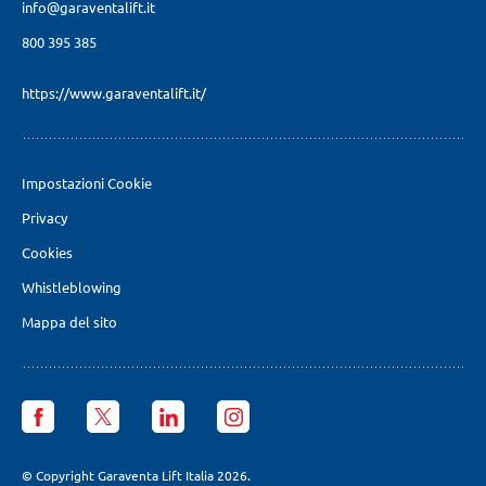
info@garaventalift.it
800 395 385
https://www.garaventalift.it/
Impostazioni Cookie
Privacy
Cookies
Whistleblowing
Mappa del sito
Garaventa
Garaventa
Garaventa
Garaventa
Lift
Lift
Lift
Lift
Italia
Italia
Italia
Italia
facebook
X
LinkedIn
Instagram
© Copyright Garaventa Lift Italia 2026.
page
page
page
page