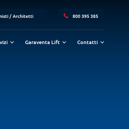
Navigazione
secondaria
isti / Architetti
800 395 385
vizi
Garaventa Lift
Contatti