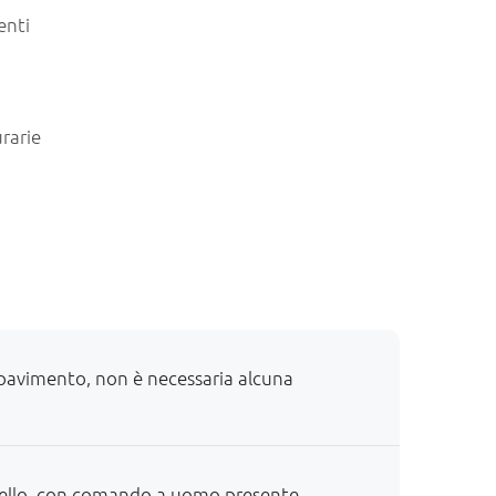
enti
rarie
pavimento, non è necessaria alcuna
ello, con comando a uomo presente.