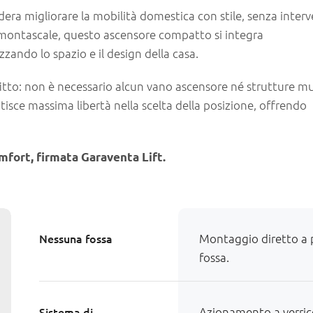
dera migliorare la mobilità domestica con stile, senza interv
ali montascale, questo ascensore compatto si integra
zando lo spazio e il design della casa.
ffitto: non è necessario alcun vano ascensore né strutture mu
tisce massima libertà nella scelta della posizione, offrendo
fort, firmata Garaventa Lift.
Nessuna fossa
Montaggio diretto a 
fossa.
Sistema di
Azionamento a verric