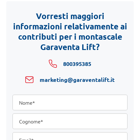
Vorresti maggiori
informazioni relativamente ai
contributi per i montascale
Garaventa Lift?
800395385
marketing@garaventalift.it
I
Nome
tuoi
dati
Cognome
Email