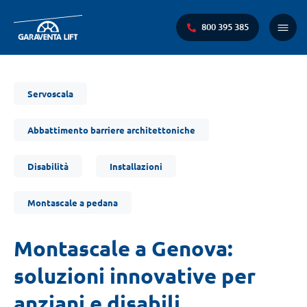
800 395 385
Menu
princi
Ti
Servoscala
trovi
qui:
Abbattimento barriere architettoniche
Disabilità
Installazioni
Montascale a pedana
Montascale a Genova:
soluzioni innovative per
anziani e disabili