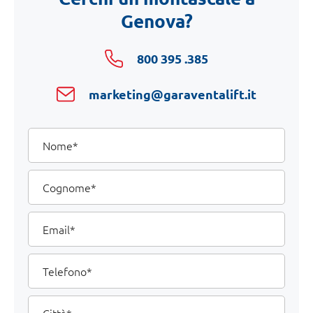
Genova?
800 395 .385
marketing@garaventalift.it
I
Nome
tuoi
dati
Cognome
Email
Telefono
Città