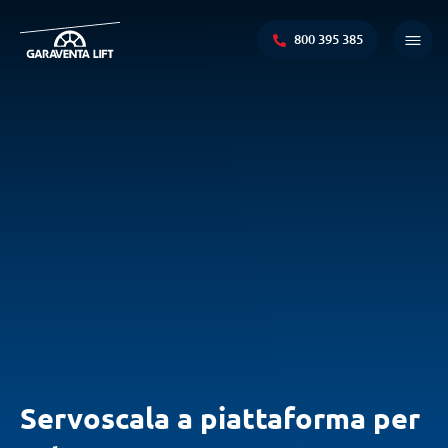
800 395 385
Menu
princi
Servoscala a piattaforma per