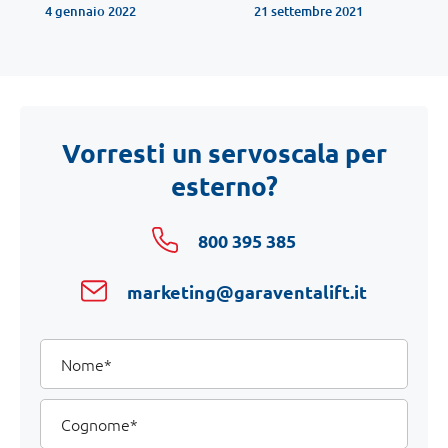
4 gennaio 2022
21 settembre 2021
Vorresti un servoscala per
esterno?
800 395 385
marketing@garaventalift.it
I
Nome
tuoi
dati
Cognome