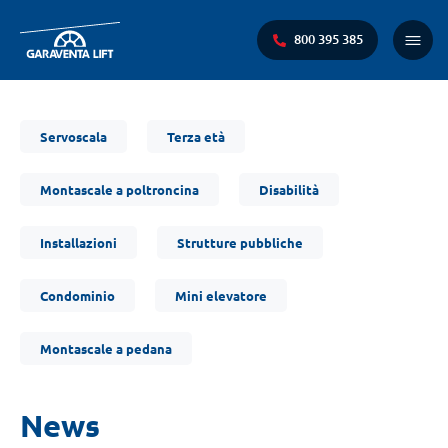
800 395 385
Menu
princi
Ti
Servoscala
Terza età
trovi
qui:
Montascale a poltroncina
Disabilità
Installazioni
Strutture pubbliche
Condominio
Mini elevatore
Montascale a pedana
News