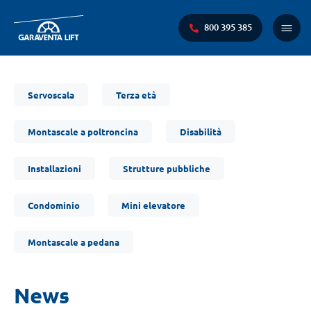
800 395 385
Menu
princi
Ti
Servoscala
Terza età
trovi
qui:
Montascale a poltroncina
Disabilità
Installazioni
Strutture pubbliche
Condominio
Mini elevatore
Montascale a pedana
News